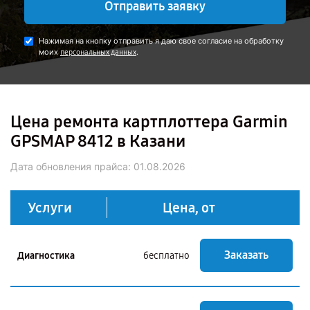
Отправить заявку
Нажимая на кнопку отправить я даю свое согласие на обработку
моих
.
персональных данных
Цена ремонта картплоттера Garmin
GPSMAP 8412 в Казани
Дата обновления прайса:
01.08.2026
Услуги
Цена, от
Заказать
Диагностика
бесплатно