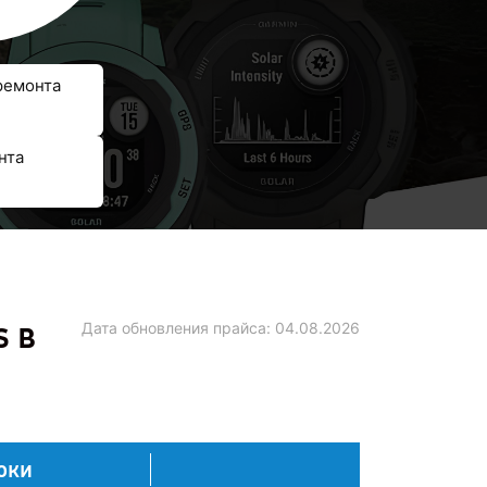
ремонта
нта
s в
Дата обновления прайса:
04.08.2026
оки