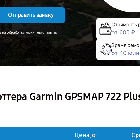
Отправить заявку
Стоимость 
от 600 ₽
е на обработку моих
персональных
Время ремо
от 40 мин
ттера Garmin GPSMAP 722 Plu
Цена, от
Ср