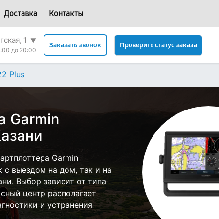
Доставка
Контакты
гская, 1
▼
Проверить статус заказа
Заказать звонок
:00 до 20:00
2 Plus
а Garmin
Казани
артплоттера Garmin
 с выездом на дом, так и на
ани. Выбор зависит от типа
исный центр располагает
гностики и устранения