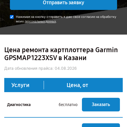
Отправить заявку
Нажимая на кнопку отправить я даю свое согласие на обработку
моих
.
персональных данных
Цена ремонта картплоттера Garmin
GPSMAP 1223XSV в Казани
Дата обновления прайса:
04.08.2026
Услуги
Цена, от
Заказать
Диагностика
бесплатно