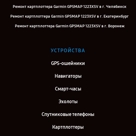
Ремонт картплоттера Garmin GPSMAP 1223XSV в г. Челябинск
Ремонт картплоттера Garmin GPSMAP 1223XSV в г. Екатеринбург
Ремонт картплоттера Garmin GPSMAP 1223XSV в г. Воронеж
Ремонт картплоттера Garmin GPSMAP 1223XSV в г. Саратов
Ремонт картплоттера Garmin GPSMAP 1223XSV в г. Самара
УСТРОЙСТВА
Ремонт картплоттера Garmin GPSMAP 1223XSV в г. Киров
GPS-ошейники
Ремонт картплоттера Garmin GPSMAP 1223XSV в г. Москва
Ремонт картплоттера Garmin GPSMAP 1223XSV в г. Санкт-
Навигаторы
Петербург
Смарт-часы
Эхолоты
Спутниковые телефоны
Картплоттеры