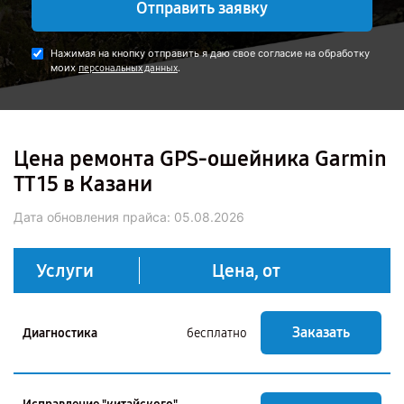
Отправить заявку
Нажимая на кнопку отправить я даю свое согласие на обработку
моих
.
персональных данных
Цена ремонта GPS-ошейника Garmin
TT 15 в Казани
Дата обновления прайса:
05.08.2026
Услуги
Цена, от
Заказать
Диагностика
бесплатно