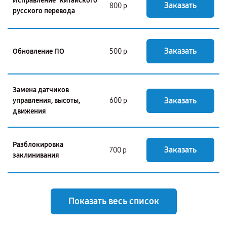
Исправление "китайского"
Заказать
800 р
русского перевода
Заказать
Обновление ПО
500 р
Замена датчиков
Заказать
управления, высоты,
600 р
движения
Разблокировка
Заказать
700 р
заклинивания
Показать весь список