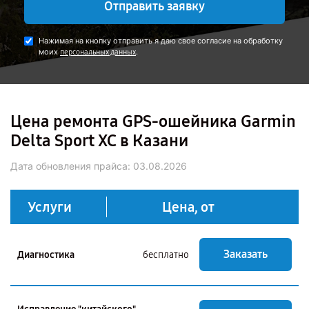
Отправить заявку
Нажимая на кнопку отправить я даю свое согласие на обработку
моих
.
персональных данных
Цена ремонта GPS-ошейника Garmin
Delta Sport XC в Казани
Дата обновления прайса:
03.08.2026
Услуги
Цена, от
Заказать
Диагностика
бесплатно