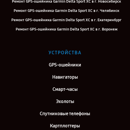
Ремонт GPS-ошейника Garmin Delta Sport XC в г. Новосибирск
Ремонт GPS-ошейника Garmin Delta Sport XC в г. Челябинск
Ремонт GPS-ошейника Garmin Delta Sport XC в г. Екатеринбург
Ремонт GPS-ошейника Garmin Delta Sport XC в г. Воронеж
Ремонт GPS-ошейника Garmin Delta Sport XC в г. Саратов
Ремонт GPS-ошейника Garmin Delta Sport XC в г. Самара
УСТРОЙСТВА
Ремонт GPS-ошейника Garmin Delta Sport XC в г. Киров
GPS-ошейники
Ремонт GPS-ошейника Garmin Delta Sport XC в г. Москва
Ремонт GPS-ошейника Garmin Delta Sport XC в г. Санкт-Петербург
Навигаторы
Смарт-часы
Эхолоты
Спутниковые телефоны
Картплоттеры