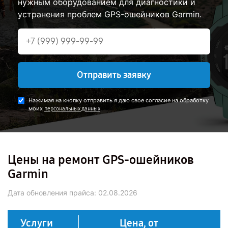
нужным оборудованием для диагностики и
устранения проблем GPS-ошейников Garmin.
Отправить заявку
Нажимая на кнопку отправить я даю свое согласие на обработку
моих
.
персональных данных
Цены на ремонт GPS-ошейников
Garmin
Дата обновления прайса:
02.08.2026
Услуги
Цена, от